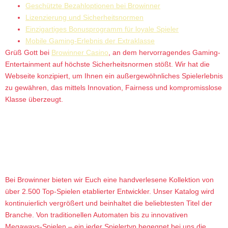
Geschützte Bezahloptionen bei Browinner
Lizenzierung und Sicherheitsnormen
Einzigartiges Bonusprogramm für loyale Spieler
Mobile Gaming-Erlebnis der Extraklasse
Grüß Gott bei
Browinner Casino
, an dem hervorragendes Gaming-
Entertainment auf höchste Sicherheitsnormen stößt. Wir hat die
Webseite konzipiert, um Ihnen ein außergewöhnliches Spielerlebnis
zu gewähren, das mittels Innovation, Fairness und kompromisslose
Klasse überzeugt.
Unser umfassendes
Spielportfolio
Bei Browinner bieten wir Euch eine handverlesene Kollektion von
über 2.500 Top-Spielen etablierter Entwickler. Unser Katalog wird
kontinuierlich vergrößert und beinhaltet die beliebtesten Titel der
Branche. Von traditionellen Automaten bis zu innovativen
Megaways-Spielen – ein jeder Spielertyp begegnet bei uns die