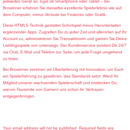
jedwedes Gerät an. Egal ob Smartphone oder Tablet – bei
Browinner erfahren Sie dasselbe exzellente Spielerlebnis wie auf
dem Computer, minus Verluste bei Features oder Grafik.
Diese HTML5-Technik gestattet Sofortspiel minus Herunterladen
ergänzender Apps. Zugreifen Du zu jeder Zeit und allerorten auf Ihr
Account zu, administrieren Sie Transaktionen und gamen Sie Deine
Lieblingsspiele von unterwegs. Der Kundenservice existiert Dir 24/7
via Chat, E-Mail und Telefon zur Seite, um jede Frage umgehend
zu lösen.
Bei Browinner vereinen wir Überlieferung mit Innovation, um Euch
ein Spielerfahrung zu gewähren, das Standards setzt. Werd Ihr
Mitglied unserer wachsenden Spielerschaft und entdecken Du,
warum Tausende von Gamern uns schon ihr Vertrauen
entgegenbringen.
Leave a Reply
Your email address will not be published.
Required fields are