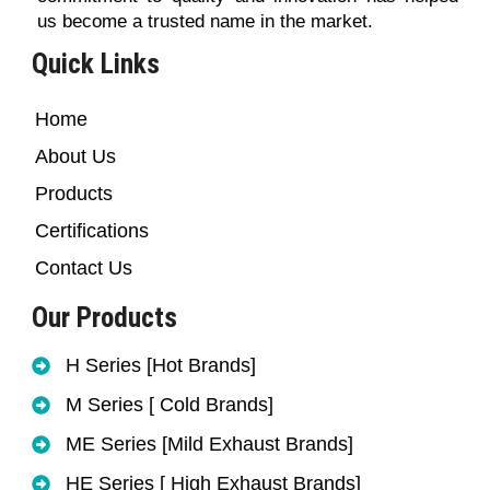
us become a trusted name in the market.
Quick Links
Home
About Us
Products
Certifications
Contact Us
Our Products
H Series [Hot Brands]
M Series [ Cold Brands]
ME Series [Mild Exhaust Brands]
HE Series [ High Exhaust Brands]