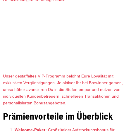
Einzigartiges
Prämienprogramm
für beständige
Spieler
Unser gestaffeltes VIP-Programm belohnt Eure Loyalität mit
exklusiven Vergünstigungen. Je aktiver Ihr bei Browinner gamen,
umso höher avancieren Du in die Stufen empor und nutzen von
individuellen Kundenbetreuern, schnelleren Transaktionen und
personalisierten Bonusangeboten.
Prämienvorteile im Überblick
Welcome-Paket:
Großzügiger Aufstockungsbonus für