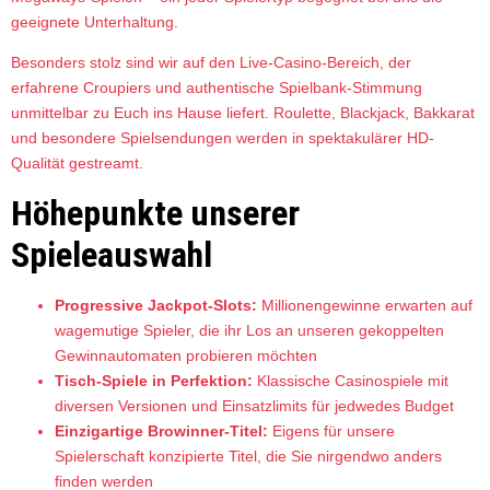
geeignete Unterhaltung.
Besonders stolz sind wir auf den Live-Casino-Bereich, der
erfahrene Croupiers und authentische Spielbank-Stimmung
unmittelbar zu Euch ins Hause liefert. Roulette, Blackjack, Bakkarat
und besondere Spielsendungen werden in spektakulärer HD-
Qualität gestreamt.
Höhepunkte unserer
Spieleauswahl
Progressive Jackpot-Slots:
Millionengewinne erwarten auf
wagemutige Spieler, die ihr Los an unseren gekoppelten
Gewinnautomaten probieren möchten
Tisch-Spiele in Perfektion:
Klassische Casinospiele mit
diversen Versionen und Einsatzlimits für jedwedes Budget
Einzigartige Browinner-Titel:
Eigens für unsere
Spielerschaft konzipierte Titel, die Sie nirgendwo anders
finden werden