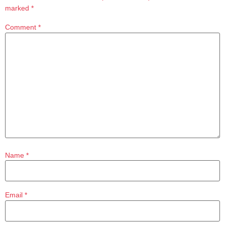
marked
*
Comment
*
Name
*
Email
*