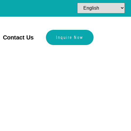
Contact Us
Inquire Now
nik po
ej dla