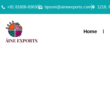
+91 81608-83630
bpsoni@aineexports.com
1218, 
Home
Platforma
Kompleks
Serwisie 