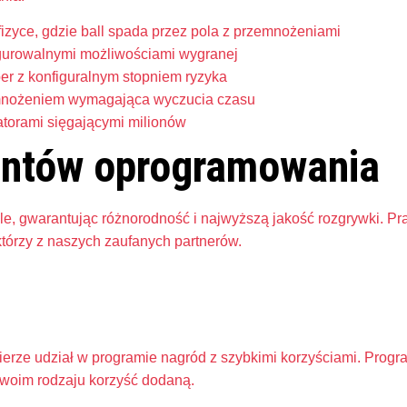
izyce, gdzie ball spada przez pola z przemnożeniami
igurowalnymi możliwościami wygranej
er z konfiguralnym stopniem ryzyka
emnożeniem wymagająca wyczucia czasu
katorami sięgającymi milionów
entów oprogramowania
, gwarantując różnorodność i najwyższą jakość rozgrywki. Pra
tórzy z naszych zaufanych partnerów.
 i rakeback
ierze udział w programie nagród z szybkimi korzyściami. Prog
swoim rodzaju korzyść dodaną.