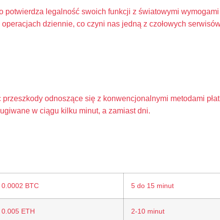
 potwierdza legalność swoich funkcji z światowymi wymogami 
 operacjach dziennie, co czyni nas jedną z czołowych serwis
t oparte na bl
c przeszkody odnoszące się z konwencjonalnymi metodami płatno
ugiwane w ciągu kilku minut, a zamiast dni.
0.0002 BTC
5 do 15 minut
0.005 ETH
2-10 minut