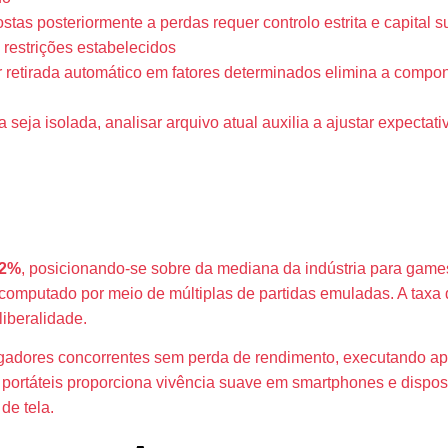
tas posteriormente a perdas requer controlo estrita e capital 
restrições estabelecidos
 retirada automático em fatores determinados elimina a compon
seja isolada, analisar arquivo atual auxilia a ajustar expectat
ões Operaciona
,2%
, posicionando-se sobre da mediana da indústria para game
o, computado por meio de múltiplas de partidas emuladas. A ta
liberalidade.
jogadores concorrentes sem perda de rendimento, executando ap
rtáteis proporciona vivência suave em smartphones e disposit
de tela.