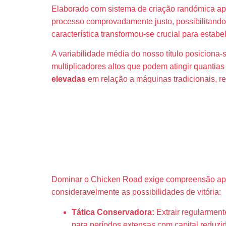
Elaborado com sistema de criação randómica a
processo comprovadamente justo, possibilitando 
característica transformou-se crucial para estabe
A variabilidade média do nosso título posiciona
multiplicadores altos que podem atingir quantia
elevadas
em relação a máquinas tradicionais, r
Estratégias
Lucros
Dominar o Chicken Road exige compreensão apro
consideravelmente as possibilidades de vitória:
Tática Conservadora:
Extrair regularment
para períodos extensas com capital reduzi