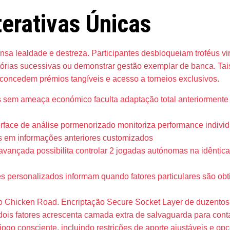
terativas Únicas
sa lealdade e destreza. Participantes desbloqueiam troféus vi
 vitórias sucessivas ou demonstrar gestão exemplar de banca. Ta
concedem prémios tangíveis e acesso a torneios exclusivos.
 sem ameaça económico faculta adaptação total anteriormente d
erface de análise pormenorizado monitoriza performance individ
s em informações anteriores customizados
vançada possibilita controlar 2 jogadas autónomas na idêntica 
s personalizados informam quando fatores particulares são obt
Chicken Road. Encriptação Secure Socket Layer de duzentos e
 dois fatores acrescenta camada extra de salvaguarda para cont
jogo consciente, incluindo restrições de aporte ajustáveis e o