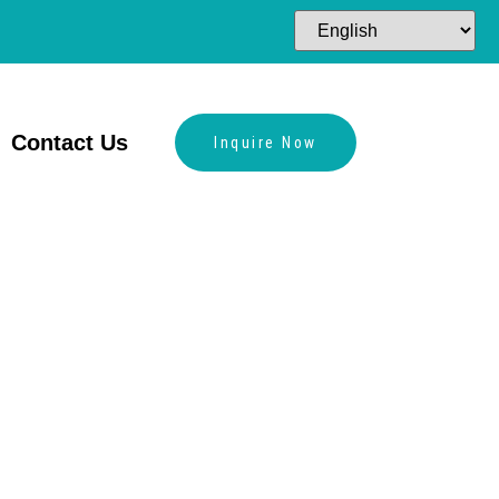
Contact Us
Inquire Now
 de
a a