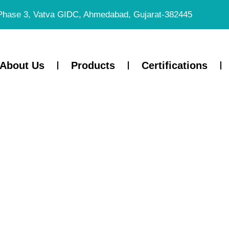
Phase 3, Vatva GIDC, Ahmedabad, Gujarat-382445
About Us
Products
Certifications
oad: O Jogo
ue Transform
ia Online