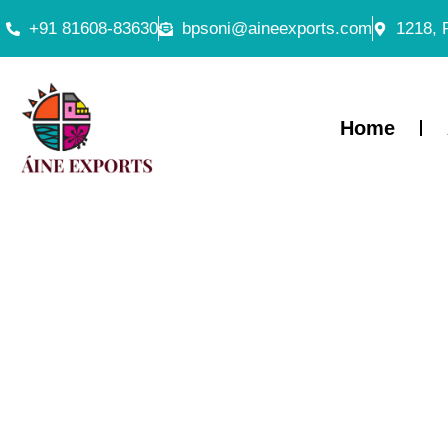
+91 81608-83630
bpsoni@aineexports.com
1218, 
Home
Chicken R
Gaming q
Experiênc