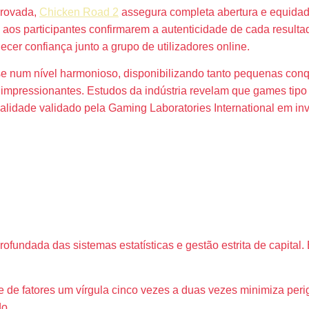
provada,
Chicken Road 2
assegura completa abertura e equidade
aos participantes confirmarem a autenticidade de cada resultad
lecer confiança junto a grupo de utilizadores online.
-se num nível harmonioso, disponibilizando tanto pequenas con
s impressionantes. Estudos da indústria revelam que games tip
ealidade validado pela Gaming Laboratories International em in
 Vencedoras par
fundada das sistemas estatísticas e gestão estrita de capit
e de fatores um vírgula cinco vezes a duas vezes minimiza perig
do