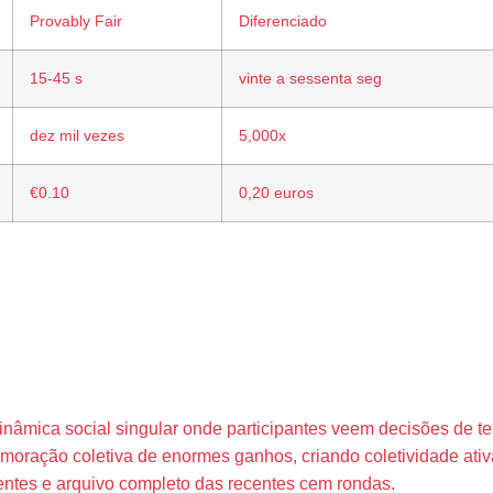
Provably Fair
Diferenciado
15-45 s
vinte a sessenta seg
dez mil vezes
5,000x
€0.10
0,20 euros
a do Jogador e
nâmica social singular onde participantes veem decisões de te
oração coletiva de enormes ganhos, criando coletividade ativa
dentes e arquivo completo das recentes cem rondas.