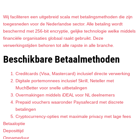
Betaalmethoden
Wij faciliteren een uitgebreid scala met betalingsmethoden die zijn
toegesneden voor de Nederlandse sector. Alle betaling wordt
beschermd met 256-bit encryptie, gelijke technologie welke middels
financiële organisaties globaal raakt gebruikt. Deze
verwerkingstijden behoren tot alle rapste in alle branche.
Beschikbare Betaalmethoden
Creditcards (Visa, Mastercard) inclusief directe verwerking
Digitale portemonnees inclusief Skrill, Neteller met
MuchBetter voor snelle uitbetalingen
Overmakingen middels iDEAL voor NL deelnemers
Prepaid vouchers waaronder Paysafecard met discrete
betalingen
Cryptocurrency-opties met maximale privacy met lage fees
Betaaloptie
Deposittijd
Opnameduur