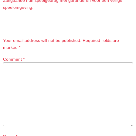
aangaande hun speelgedrag met garanderen voor één veilige
speelomgeving.
Leave a Reply
Your email address will not be published.
Required fields are
marked
*
Comment
*