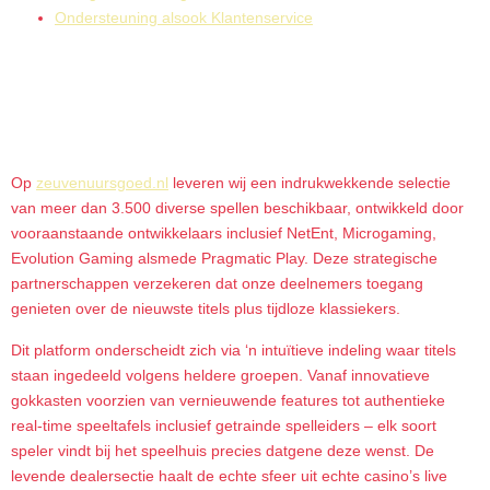
Ondersteuning alsook Klantenservice
Onze Ruime
Spelaanbod
Op
zeuvenuursgoed.nl
leveren wij een indrukwekkende selectie
van meer dan 3.500 diverse spellen beschikbaar, ontwikkeld door
vooraanstaande ontwikkelaars inclusief NetEnt, Microgaming,
Evolution Gaming alsmede Pragmatic Play. Deze strategische
partnerschappen verzekeren dat onze deelnemers toegang
genieten over de nieuwste titels plus tijdloze klassiekers.
Dit platform onderscheidt zich via ‘n intuïtieve indeling waar titels
staan ingedeeld volgens heldere groepen. Vanaf innovatieve
gokkasten voorzien van vernieuwende features tot authentieke
real-time speeltafels inclusief getrainde spelleiders – elk soort
speler vindt bij het speelhuis precies datgene deze wenst. De
levende dealersectie haalt de echte sfeer uit echte casino’s live