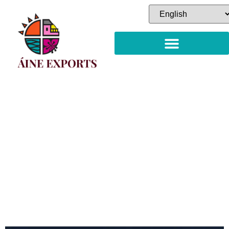
Holyluck Casino:
Uw Betrouwbare
Partner omtrent
Internet
Casinoplezier