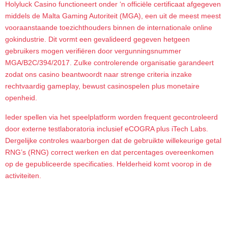
Holyluck Casino functioneert onder ‘n officiële certificaat afgegeven
middels de Malta Gaming Autoriteit (MGA), een uit de meest meest
vooraanstaande toezichthouders binnen de internationale online
gokindustrie. Dit vormt een gevalideerd gegeven hetgeen
gebruikers mogen verifiëren door vergunningsnummer
MGA/B2C/394/2017. Zulke controlerende organisatie garandeert
zodat ons casino beantwoordt naar strenge criteria inzake
rechtvaardig gameplay, bewust casinospelen plus monetaire
openheid.
Ieder spellen via het speelplatform worden frequent gecontroleerd
door externe testlaboratoria inclusief eCOGRA plus iTech Labs.
Dergelijke controles waarborgen dat de gebruikte willekeurige getal
RNG’s (RNG) correct werken en dat percentages overeenkomen
op de gepubliceerde specificaties. Helderheid komt voorop in de
activiteiten.
Betrouwbare