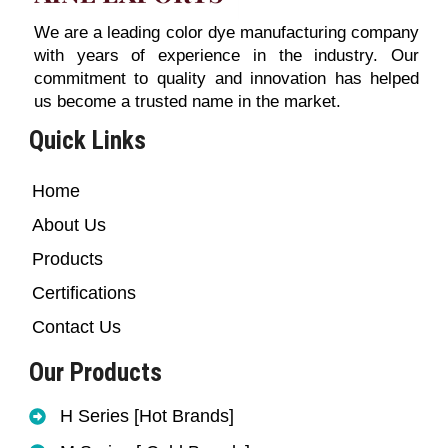
We are a leading color dye manufacturing company
with years of experience in the industry. Our
commitment to quality and innovation has helped
us become a trusted name in the market.
Quick Links
Home
About Us
Products
Certifications
Contact Us
Our Products
H Series [Hot Brands]