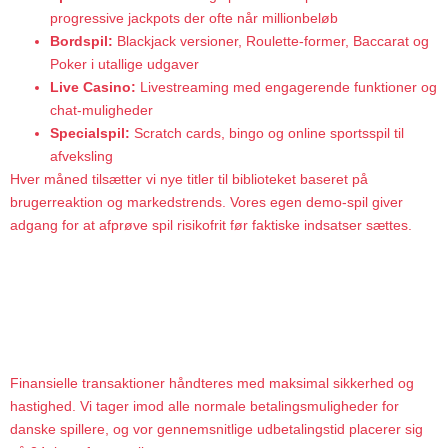
progressive jackpots der ofte når millionbeløb
Bordspil:
Blackjack versioner, Roulette-former, Baccarat og
Poker i utallige udgaver
Live Casino:
Livestreaming med engagerende funktioner og
chat-muligheder
Specialspil:
Scratch cards, bingo og online sportsspil til
afveksling
Hver måned tilsætter vi nye titler til biblioteket baseret på
brugerreaktion og markedstrends. Vores egen demo-spil giver
adgang for at afprøve spil risikofrit før faktiske indsatser sættes.
Betalingsformer og
Sikkerhed
Finansielle transaktioner håndteres med maksimal sikkerhed og
hastighed. Vi tager imod alle normale betalingsmuligheder for
danske spillere, og vor gennemsnitlige udbetalingstid placerer sig