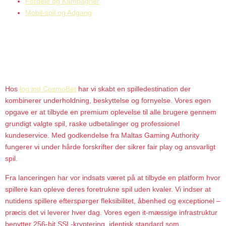
Fordele og Kampagner
Mobil-spil og Adgang
Goddag til Vores
egen Platform
Hos
log ind CosmoBet
har vi skabt en spilledestination der
kombinerer underholdning, beskyttelse og fornyelse. Vores egen
opgave er at tilbyde en premium oplevelse til alle brugere gennem
grundigt valgte spil, raske udbetalinger og professionel
kundeservice. Med godkendelse fra Maltas Gaming Authority
fungerer vi under hårde forskrifter der sikrer fair play og ansvarligt
spil.
Fra lanceringen har vor indsats været på at tilbyde en platform hvor
spillere kan opleve deres foretrukne spil uden kvaler. Vi indser at
nutidens spillere efterspørger fleksibilitet, åbenhed og exceptionel –
præcis det vi leverer hver dag. Vores egen it-mæssige infrastruktur
benytter 256-bit SSL-kryptering, identisk standard som