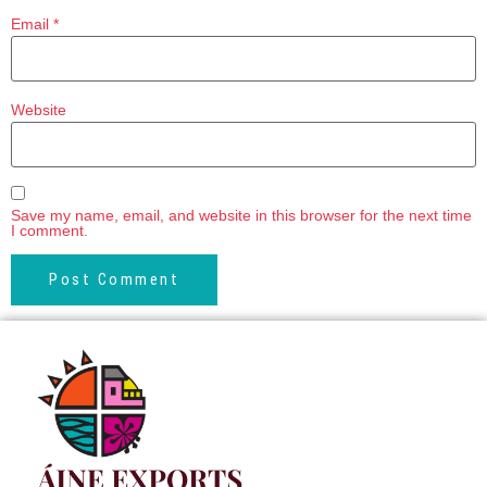
Email
*
Website
Save my name, email, and website in this browser for the next time
I comment.