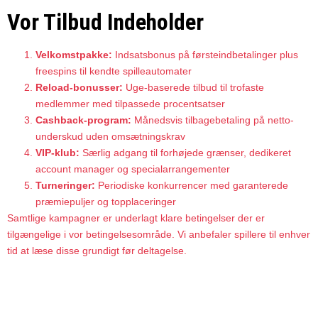
Vor Tilbud Indeholder
Velkomstpakke:
Indsatsbonus på førsteindbetalinger plus
freespins til kendte spilleautomater
Reload-bonusser:
Uge-baserede tilbud til trofaste
medlemmer med tilpassede procentsatser
Cashback-program:
Månedsvis tilbagebetaling på netto-
underskud uden omsætningskrav
VIP-klub:
Særlig adgang til forhøjede grænser, dedikeret
account manager og specialarrangementer
Turneringer:
Periodiske konkurrencer med garanterede
præmiepuljer og topplaceringer
Samtlige kampagner er underlagt klare betingelser der er
tilgængelige i vor betingelsesområde. Vi anbefaler spillere til enhver
tid at læse disse grundigt før deltagelse.
Mobilgaming og